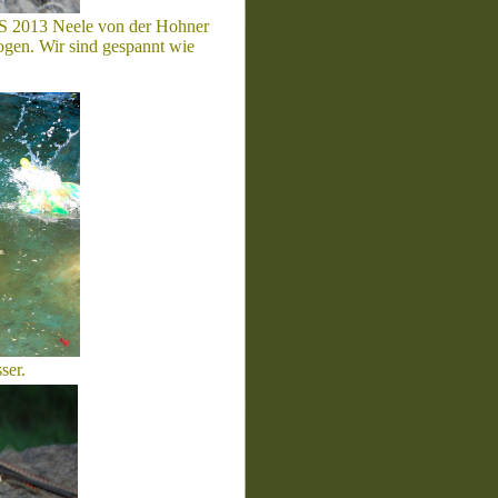
S 2013 Neele von der Hohner
ogen. Wir sind gespannt wie
ser.