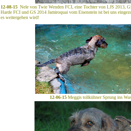
12-08-15
Nele von Twie Wenden FCI, eine Tochter von LJS 2013, G
Harde FCI und GS 2014 Jamiroquai vom Eisenstein ist bei uns eingez
es weitergehen wird!
12-06-15
Meggis tollkühner Sprung ins Was