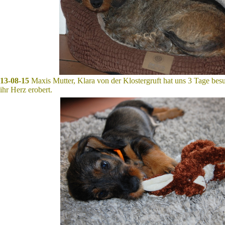
13-08-15
Maxis Mutter, Klara von der Klostergruft hat uns 3 Tage bes
ihr Herz erobert.