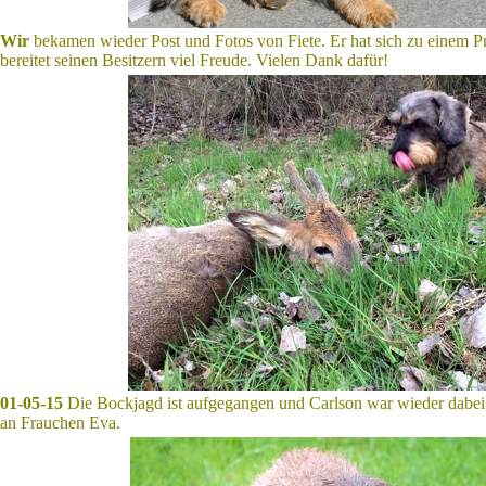
Wir
bekamen wieder Post und Fotos von Fiete. Er hat sich zu einem P
bereitet seinen Besitzern viel Freude. Vielen Dank dafür!
01-05-15
Die Bockjagd ist aufgegangen und Carlson war wieder dabei.
an Frauchen Eva.